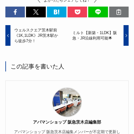
よかったらシェアしてね！
o
k
ウェルスクエア茨木駅前
ミルト【新築・1LDK】阪
《1K,1LDK》JR茨木駅か
急・JR沿線利用可能🌟
ら徒歩7分！
この記事を書いた人
アパマンショップ 阪急茨木店編集部
アパマンショップ 阪急茨木店編集メンバーが不定期で更新し