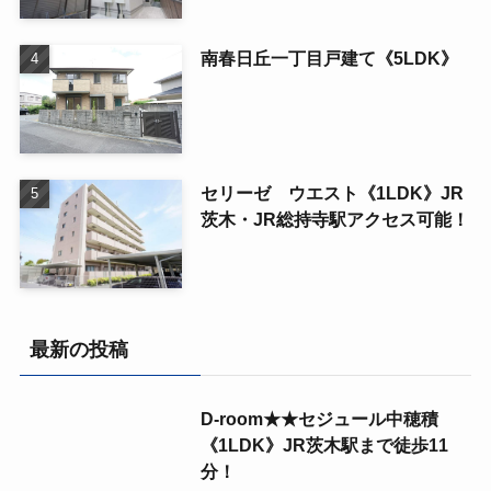
南春日丘一丁目戸建て《5LDK》
セリーゼ ウエスト《1LDK》JR
茨木・JR総持寺駅アクセス可能！
最新の投稿
D-room★★セジュール中穂積
《1LDK》JR茨木駅まで徒歩11
分！