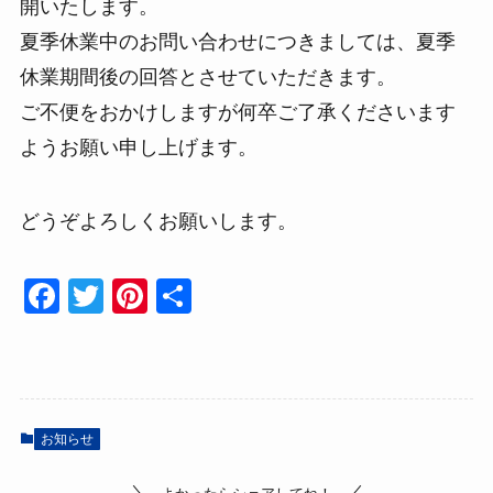
開いたします。
夏季休業中のお問い合わせにつきましては、夏季
休業期間後の回答とさせていただきます。
ご不便をおかけしますが何卒ご了承くださいます
ようお願い申し上げます。
どうぞよろしくお願いします。
F
T
Pi
共
a
wi
nt
有
c
tt
er
e
er
e
b
st
お知らせ
o