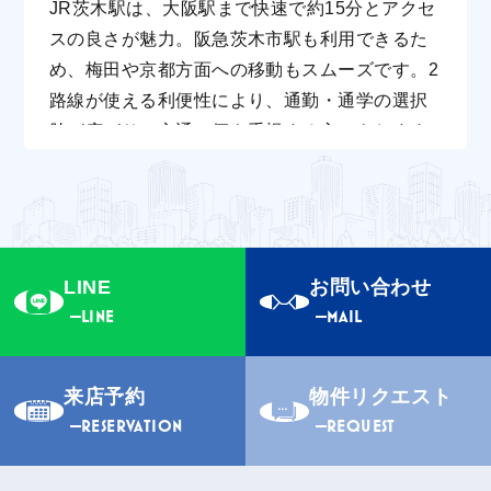
JR茨木駅は、大阪駅まで快速で約15分とアクセ
滝」の紅葉、「元茨木川緑地」の桜並木は、自
スの良さが魅力。阪急茨木市駅も利用できるた
然を楽しむのにぴったりのスポットです。さら
め、梅田や京都方面への移動もスムーズです。2
に、「川端康成文学館」、「キリシタン遺物史
路線が使える利便性により、通勤・通学の選択
料館」、「郡山宿 本陣（椿の本陣）」などの文
肢が広がり、交通の便を重視する方にもおすす
化・歴史的施設も見どころです。
めのエリアです。駅周辺にはバス路線も豊富
で、市内外への移動も快適。通勤ストレスを軽
減し、時間を有効に使える点も大きなメリット
です。
LINE
お問い合わせ
LINE
MAIL
来店予約
物件リクエスト
RESERVATION
REQUEST