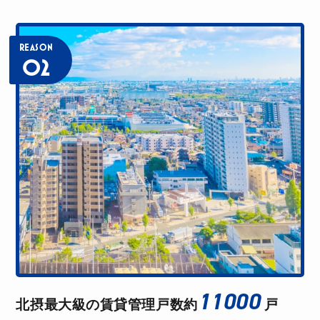
ある程度条件を絞って、茨木市内の物件を自分でも
探していましたが、不動産のプロにお任せするとま
た違った視点から物件を探してくれたりするので、
REASON
02
相談して正解でした！
K.M
アパマンショップ阪急茨木店
電話予約の際に希望条件等を伝えておいたので事前
に条件に合う物件を探して頂けました。おかげで、
スムーズに部屋を探すことができたし、こちらのス
ケジュールや都合にも合わせて頂けて助かりまし
た。最後まで丁寧に対応して頂き、ありがとうござ
いました。
11000
北摂最大級の賃貸管理戸数
約
戸