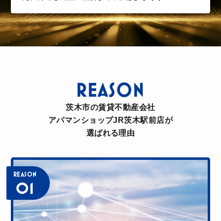
Y.S
アパマンショップJR茨木駅前店
中途半端な時期で急な相談だったと思いますが、対
REASON
応してくださった方がすごく感じのよい方で提案を
適度にしてもらえて家を探しやすかったです！！お
茨木市の賃貸不動産会社
かげさまでスムーズに契約までいけて、バタバタせ
アパマンショップJR茨木駅前店が
ずにすみました。
選ばれる理由
N
REASON
01
アパマンショップJR茨木駅前店
賃貸マンションへの引っ越しでお世話になりまし