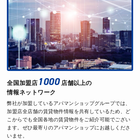
た。担当者含め、みなさん親切丁寧、ユーモアもあ
り、安心して家探しできました✨
A.H
アパマンショップJR茨木駅前店
今の家を決める時にお世話になった茨木市の不動産
屋さん。駅前にあるのでふらっと立ち寄ったんです
が、そこからトントン拍子に話がすすみました。こ
1000
全国加盟店
店舗以上の
ちらの要望をしっかり吸い上げてくれるので、合わ
情報ネットワーク
ない無駄な物件を見ずに済みました。
弊社が加盟しているアパマンショップグループでは、
加盟店全店舗の賃貸物件情報を共有しているため、ど
O.M
こからでも全国各地の賃貸物件をご紹介可能でござい
ます。ぜひ最寄りのアパマンショップにお越しくださ
アパマンショップJR茨木駅前店
いませ。