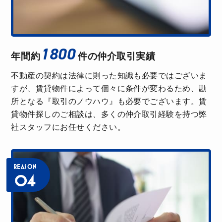
W.T
1800
アパマンショップ阪急茨木店
年間約
件の
仲介取引実績
親切に対応してくださいました。解らないことも丁
不動産の契約は法律に則った知識も必要ではございま
寧に説明していただきました。他の不動産は要件と
すが、賃貸物件によって個々に条件が変わるため、勘
は別のものを提示してきましたが、担当していただ
所となる『取引のノウハウ』も必要でございます。賃
いたスタッフさんは広範囲かつ地域の特徴を知って
貸物件探しのご相談は、多くの仲介取引経験を持つ弊
くださっていたので、良い物件が見つかりとても感
社スタッフにお任せください。
謝しています。ありがとうございました！
SU
REASON
04
アパマンショップ阪急茨木店
スムーズに契約を行うことができました。紳士的な