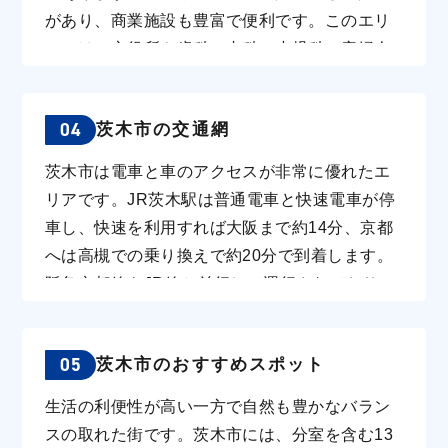
ワンルームは5万から4.5万円程度です。 総持寺
があり、商業施設も豊富で便利です。このエリ
駅周辺の賃貸相場は、立地や築年数によります
アには、市役所や歯科、内科、小児科、産婦人
が、2DKが約7万円、3LDKが10万円前後、ワン
科などの医療機関も揃っています。 茨木駅西側
ルームは3.5万から4万円程度となっています。
エリアはファミリー向けの住宅が多く、駅から
茨木駅や茨木市駅周辺と比較して娯楽施設は少
04
茨木市の交通網
徒歩約10分のところに「イオンモール茨木」が
ないですが、その分家賃を抑えることができる
あります。ここには飲食店や小売店の他、映画
茨木市は電車と車のアクセスが非常に優れたエ
点が魅力です。 「立命館大学」をはじめとした
館や「茨木市立穂積図書館」もあり、とても便
リアです。JR茨木駅は普通電車と快速電車が停
大学キャンパスが多く、また地域子育て支援セ
利です。また、「医療法人博愛会博愛茨木病
車し、快速を利用すれば大阪まで約14分、京都
ンター、つどいの広場など子育て支援拠点が22
院」や「ふじもとクリニック」、「しばさき小
へは高槻での乗り換えで約20分で到着します。
か所あり子育て支援に力をいれています。学生
児科」などの医療機関も充実しています。 総持
阪急京都線もJR線と並行して運行されており、
の1人暮らしから新婚、ファミリーと幅広い層に
寺・庄エリアは、落ち着いた住宅街が広がり、
阪急茨木市駅は特急が停車します。また、大阪
向いています。 子育て世代に人気のある地域
阪急総持寺駅と2018年に新設されたJR総持寺駅
モノレールを利用すれば、南茨木市駅から「伊
は、茨木駅周辺と総持寺駅周辺などです。JR茨
の間に、スーパーやドラッグストア、郵便局、
05
茨木市のおすすめスポット
丹空港」まで約24分でアクセス可能です。さら
木駅の周辺には、市営駐輪所やあらゆる商業施
図書館などの生活施設が揃っています。内科や
に、JR茨木駅と阪急茨木市駅からは、関西国際
設があり、とても便利です。
生活の利便性が高い一方で自然も豊かなバラン
歯科、眼科などの医療機関も完備されており、
空港行きのリムジンバスが直行しており、非常
スの取れた街です。茨木市には、分室を含む13
便利です。駅から南へ約10分の距離には安威川