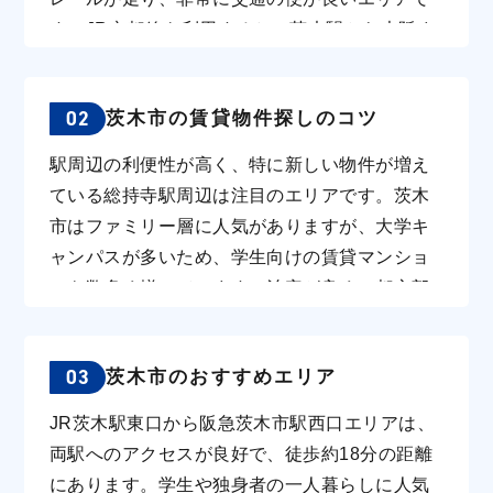
す。JR京都線を利用すると、茨木駅から大阪ま
では約14分、京都までは約20分で到着できるた
め、通勤や通学に便利です。また、名神高速の
02
茨木市の賃貸物件探しのコツ
インターチェンジがあり、車での移動もスムー
ズです。 市内には「立命館大学」をはじめ、複
駅周辺の利便性が高く、特に新しい物件が増え
数の大学キャンパスが点在しており、学生も多
ている総持寺駅周辺は注目のエリアです。茨木
く住んでいます。さらに、地域子育て支援セン
市はファミリー層に人気がありますが、大学キ
ターや「つどいの広場」など、子育て支援施設
ャンパスが多いため、学生向けの賃貸マンショ
が22か所に設置されており、子育て支援にも力
ンも数多く揃っています。治安が良く、都心部
を入れている地域です。そのため、学生の一人
へのアクセスも抜群のJR茨木駅や阪急茨木市駅
暮らしから新婚世帯、ファミリー層まで幅広い
の周辺は、特に人気があります。 JR茨木駅周辺
住民に適した環境が整っています。 特に、子育
03
茨木市のおすすめエリア
の賃料相場は、2DKで約6万円、3LDKで10.5万
て世代に人気があるのは茨木駅や総持寺駅の周
円前後、単身者向けのワンルームは約5万円とな
JR茨木駅東口から阪急茨木市駅西口エリアは、
辺エリアで、JR茨木駅の周辺には市営の駐輪所
っています。一方、阪急茨木市駅周辺では、
両駅へのアクセスが良好で、徒歩約18分の距離
や多くの商業施設が揃い、非常に便利です。
2DKが9.5万円程度、3LDKが11.5万円前後で、
にあります。学生や独身者の一人暮らしに人気