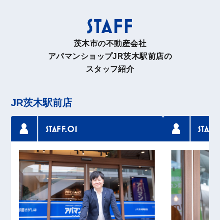
STAFF
茨木市の不動産会社
アパマンショップJR茨木駅前店の
スタッフ紹介
JR茨木駅前店
STAFF.01
STAFF