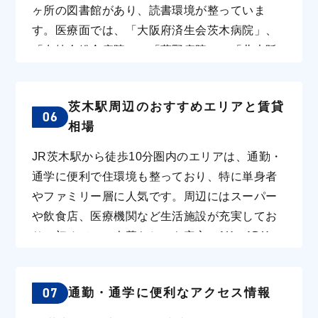
に便利です。駅周辺にはバスターミナルもあ
ヶ所の図書館があり、読書環境が整っていま
が流れ、河川敷でジョギングや散歩を楽しむこ
り、各方面へのバス路線も充実しています。ス
す。医療面では、「大阪府済生会茨木病院」、
とができます。 「立命館大学」をはじめとした
クールバスも運行されており、学生の一人暮ら
「友紘会総合病院」、「藍野病院」、「北大阪
大学キャンパスが多く、また地域子育て支援セ
しにも最適なエリアです。駅近くには市役所や
警察病院」などがあり、さらに「茨木市保健医
ンター、つどいの広場など子育て支援拠点が22
図書館などの公共施設も徒歩圏内にあり、生活
療センター附属急病診療所」では夜間や休日の
か所あり子育て支援に力をいれています。学生
の利便性も高いです。 「立命館大学」をはじめ
茨木駅周辺のおすすめエリアと賃貸
応急処置も提供しています。小児科医院も「す
の1人暮らしから新婚、ファミリーと幅広い層に
06
とした大学キャンパスが多く、また地域子育て
相場
いたこども医院」や「ふくながこどもクリニッ
向いています。 子育て世代に人気のある地域
支援センター、つどいの広場など子育て支援拠
ク」など複数あり、子どもの健康面でも安心で
は、茨木駅周辺と総持寺駅周辺などです。JR茨
JR茨木駅から徒歩10分圏内のエリアは、通勤・
点が22か所あり子育て支援に力をいれていま
す。茨木市内には200カ所以上の病院があり、健
木駅の周辺には、市営駐輪所やあらゆる商業施
通学に便利で住環境も整っており、特に単身者
す。学生の1人暮らしから新婚、ファミリーと幅
康面でも心配無用です。 休日には、「彩都西公
設があり、とても便利です。
やファミリー層に人気です。周辺にはスーパー
広い層に向いています。 子育て世代に人気のあ
園」、「西河原公園」、「若園公園」などがお
や飲食店、医療機関など生活施設が充実してお
る地域は、茨木駅周辺と総持寺駅周辺などで
すすめです。これらの公園では、ローラー滑り
り、初めての一人暮らしにも安心。1K・1DKの
す。JR茨木駅の周辺には、市営駐輪所やあらゆ
台やアスレチックなどの遊具を利用して自然の
賃料相場は6.5万円前後、2LDKは約11万円程度
る商業施設があり、とても便利です。
中で楽しく遊べます。夏には、市内にある3つの
が目安です。駅近でも落ち着いた住宅街が多
市民プールもぜひ訪れてみてください。また、
07
通勤・通学に便利なアクセス情報
く、住み心地の良さが魅力となっています。
「若園公園バラ園」の美しいバラや、「竜仙の