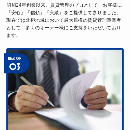
M.M
昭和24年創業以来、賃貸管理のプロとして、お客様に
『安心』『信頼』『実績』をご提供して参りました。
アパマンショップ阪急茨木店
現在では北摂地域において最大規模の賃貸管理事業者
として、多くのオーナー様にご支持をいただいており
初めての一人暮らしでわからないことがたくさんあ
ます。
ったのですが、担当してくださった方がとても丁寧
に対応してくださり、本当に助かりました！これか
らもよろしくお願いします！
REASON
03
M.K
アパマンショップ阪急茨木店
大変お世話になりました。連絡もLINEで簡単でした
し、対応もスムーズでよかったです。担当してくだ
さったスタッフさんも親切に対応してくださり、あ
りがとうございました。