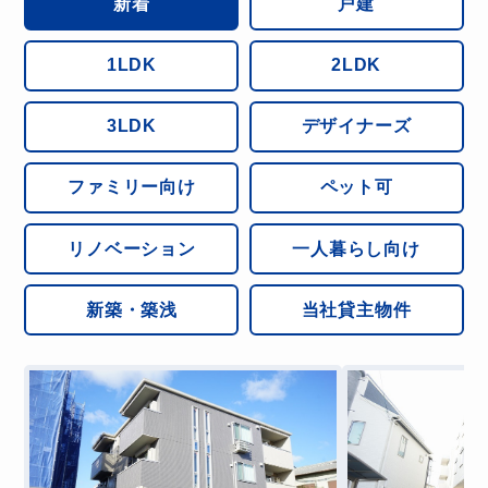
新着
戸建
寧に説明していただきました。他の不動産は要件と
は別のものを提示してきましたが、担当していただ
いたスタッフさんは広範囲かつ地域の特徴を知って
1LDK
2LDK
くださっていたので、良い物件が見つかりとても感
謝しています。ありがとうございました！
3LDK
デザイナーズ
ファミリー向け
ペット可
SU
リノベーション
一人暮らし向け
アパマンショップ阪急茨木店
スムーズに契約を行うことができました。紳士的な
新築・築浅
当社貸主物件
態度でこちらの無理な要望にもお応えいただきまし
た。ありがとうございました。