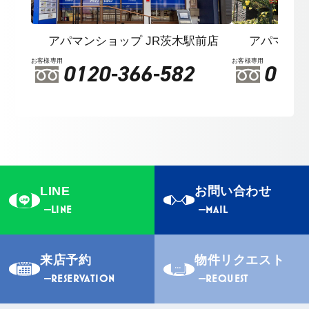
アパマンショップ JR茨木駅前店
アパマンシ
お客様専用
お客様専用
0120-366-582
0120
LINE
お問い合わせ
LINE
MAIL
来店予約
物件リクエスト
RESERVATION
REQUEST