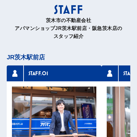
中途半端な時期で急な相談だったと思いますが、対
STAFF
応してくださった方がすごく感じのよい方で提案を
適度にしてもらえて家を探しやすかったです！！お
茨木市の不動産会社
かげさまでスムーズに契約までいけて、バタバタせ
アパマンショップJR茨木駅前店・阪急茨木店の
ずにすみました。
スタッフ紹介
N
JR茨木駅前店
STAFF.01
STAFF
アパマンショップJR茨木駅前店
賃貸マンションへの引っ越しでお世話になりまし
た。担当者含め、みなさん親切丁寧、ユーモアもあ
り、安心して家探しできました✨
A.H