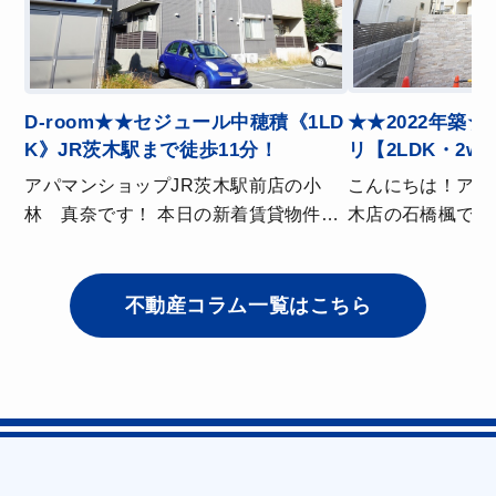
★★2022年築
D-room★★セジュール中穂積《1LD
リ【2LDK・2w
K》JR茨木駅まで徒歩11分！
摂津市駅まで徒歩
こんにちは！アパ
アパマンショップJR茨木駅前店の小
木店の石橋楓です🌷 最近暑さが
林 真奈です！ 本日の新着賃貸物件を
に増してきました
ご紹介いたします✨ 大手ハウスメーカ
水分補給していきまし
ー大和ハウス施工、人気物件で
は... ★★本日の新着物件ご紹介いたし
す！！！ 8月5日退去予定のため8月6日
不動産コラム一覧はこちら
ます★★ 旭化成ホームズ施工の賃貸≪
以降でご内覧可能ですので、気になっ
ヘーベルメゾン≫にな
た方はTOPページよりお問い合わせく
沿線利用可の物件と
ださい！ おすすめポイント ★オートロ
ちらの地域で2L
ック、モニター付きインターホン★ウ
のご検討おススメいた
ォークインクローゼット★浴室換気乾
細🏠 所在地：大阪府摂津市千里丘東5
燥機、追い焚き機能付き★インターネ