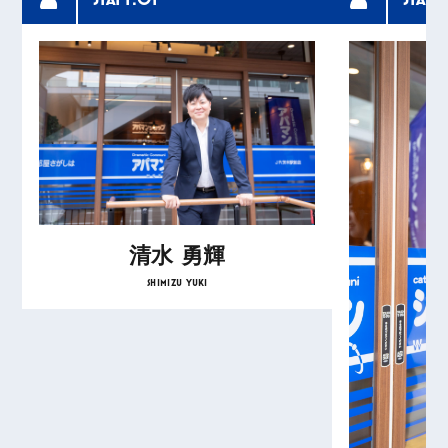
K.M
アパマンショップ阪急茨木店
電話予約の際に希望条件等を伝えておいたので事前
に条件に合う物件を探して頂けました。おかげで、
スムーズに部屋を探すことができたし、こちらのス
ケジュールや都合にも合わせて頂けて助かりまし
た。最後まで丁寧に対応して頂き、ありがとうござ
いました。
清水 勇輝
SHIMIZU YUKI
M.M
アパマンショップ阪急茨木店
初めての一人暮らしでわからないことがたくさんあ
ったのですが、担当してくださった方がとても丁寧
に対応してくださり、本当に助かりました！これか