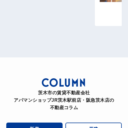
らもよろしくお願いします！
M.K
アパマンショップ阪急茨木店
大変お世話になりました。連絡もLINEで簡単でした
し、対応もスムーズでよかったです。担当してくだ
さったスタッフさんも親切に対応してくださり、あ
りがとうございました。
COLUMN
茨木市の賃貸不動産会社
W.T
アパマンショップJR茨木駅前店・阪急茨木店の
不動産コラム
アパマンショップ阪急茨木店
親切に対応してくださいました。解らないことも丁