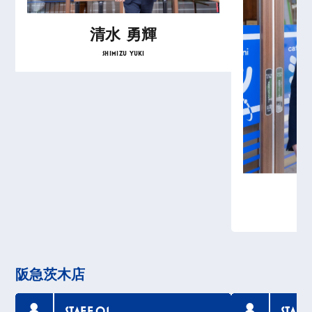
アパマンショップJR茨木駅前店
今の家を決める時にお世話になった茨木市の不動産
清水 勇輝
屋さん。駅前にあるのでふらっと立ち寄ったんです
SHIMIZU YUKI
が、そこからトントン拍子に話がすすみました。こ
ちらの要望をしっかり吸い上げてくれるので、合わ
ない無駄な物件を見ずに済みました。
O.M
アパマンショップJR茨木駅前店
ある程度条件を絞って、茨木市内の物件を自分でも
探していましたが、不動産のプロにお任せするとま
た違った視点から物件を探してくれたりするので、
相談して正解でした！
阪急茨木店
STAFF.01
STAFF