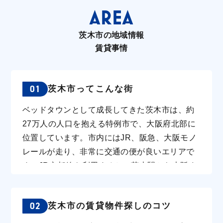
丁目2番1号 築年数：2022年8月 専有面
ット使用料不要、セコム完備！★南向
AREA
積：54.88㎡ 構 造：ALC 賃 料：11
きバルコニーで日当たり良好☀ 物件概
7,000円 管理費：7,500円 敷 金：72,
要 ◆所在地：大阪府茨木市中穂積3-4-3
茨木市の地域情報
000円 礼 金：234,000円 etc...(そ
4 ◆築年月：2014年3月 ◆構造 ：軽
賃貸事情
の他費用お問合せくださ
量鉄骨造 ◆間取り：1LDK ◆専有面
12,000円+税 （
積：37.6㎡ ■賃料 ：99,000円 ■共益
末退去になります！！ 設備🔧
費：7,500円 ■敷金 ：なし ■礼金 ：
01
茨木市ってこんな街
ターホン/宅配ボッ
180,000円 設備 セコムのセキュリティ
システムキッチン
システムＳＷ（防犯配慮型）エアコン
ベッドタウンとして成長してきた茨木市は、約
ス/追い焚き/浴室
温水洗浄暖房便座モニタ付インターホ
27万人の人口を抱える特例市で、大阪府北部に
室内洗濯機置場/
ン浴室換気乾燥機シャッター雨戸オー
位置しています。市内にはJR、阪急、大阪モノ
レ別/温水洗浄暖房
トロックオートロック置き配対応カー
レールが走り、非常に交通の便が良いエリアで
冷暖房/クローゼッ
ドキーペアガラス追い焚き給湯洗髪洗
す。JR京都線を利用すると、茨木駅から大阪ま
ット対応/インタ
面化粧台室内物干し床下収納BSアンテ
では約14分、京都までは約20分で到着できるた
料/オートロック ★★洋室2カ所にエア
ナウォークインクローゼット電気調理
め、通勤や通学に便利です。また、名神高速の
コン設備でついてます★★
器（ＩＨヒーター）駐輪場24時間電話
02
茨木市の賃貸物件探しのコツ
インターチェンジがあり、車での移動もスムー
①阪急京都線 摂津
受付フローリングキッチン熱感知消火
ズです。 市内には「立命館大学」をはじめ、複
東海道本線 千里丘駅
装置シューズクロークシステムキッチ