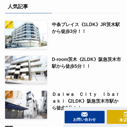
人気記事
中条プレイス《1LDK》JR茨木駅
から徒歩3分！！
D-room茨木《2LDK》阪急茨木市
駅から徒歩5分！！
Ｄａｉｗａ Ｃｉｔｙ Ｉｂａｒ
ａｋｉ《2LDK》阪急茨木市駅か
ら徒歩3分！！
お問い合わせ
来店