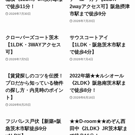
で徒歩11分！
2wayアクセス可】阪急摂津
市駅まで徒歩9分
2026年7月30日
2026年7月20日
クローバーズコート茨木
サウスコートアイ
【1LDK・3WAYアクセス
【1LDK・阪急茨木市駅ま
可】
で徒歩4分】
2026年7月5日
2026年7月4日
【賃貸探しのコツを伝授！
2022年築★★ルシオール
プロだから知っている物件
《2LDK》阪急南茨木駅ま
の探し方・内見時のポイン
で徒歩8分！
ト】
2026年6月16日
2026年6月25日
フジパレス戸伏【新築×阪
★★D-room★★めぞん西
急茨木市駅徒歩9分
田中《2LDK》JR茨木駅ま