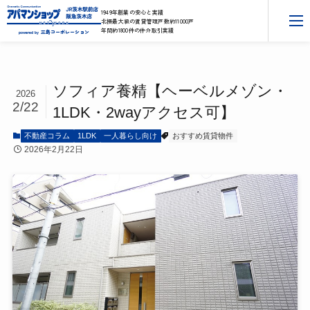
1949年創業の安心と実績
北摂最大級の賃貸管理戸数約11000戸
年間約1800件の仲介取引実績
三島コーポレーション
powered by
ソフィア養精【ヘーベルメゾン・
2026
2/22
1LDK・2wayアクセス可】
不動産コラム
1LDK
一人暮らし向け
おすすめ賃貸物件
2026年2月22日