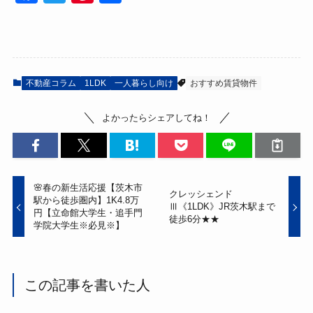
a
wi
nt
有
c
tt
er
e
er
e
b
st
不動産コラム
1LDK
一人暮らし向け
おすすめ賃貸物件
o
よかったらシェアしてね！
o
k
🌸春の新生活応援【茨木市
クレッシェンド
駅から徒歩圏内】1K4.8万
Ⅲ《1LDK》JR茨木駅まで
円【立命館大学生・追手門
徒歩6分★★
学院大学生※必見※】
この記事を書いた人