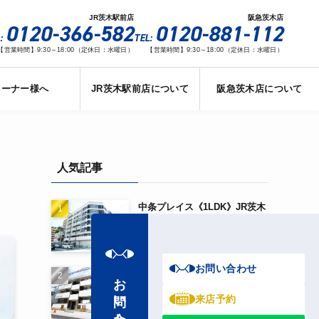
JR茨木駅前店
阪急茨木店
0120-366-582
0120-881-112
:
TEL:
【営業時間】9:30～18:00（定休日：水曜日）
【営業時間】9:30～18:00（定休日：水曜日）
オーナー様へ
JR茨木駅前店について
阪急茨木店について
人気記事
中条プレイス《1LDK》JR茨木
駅から徒歩3分！！
お問い合わせ
D-room茨木《2LDK》阪急茨
お問い合わせ
木市駅から徒歩5分！！
来店予約