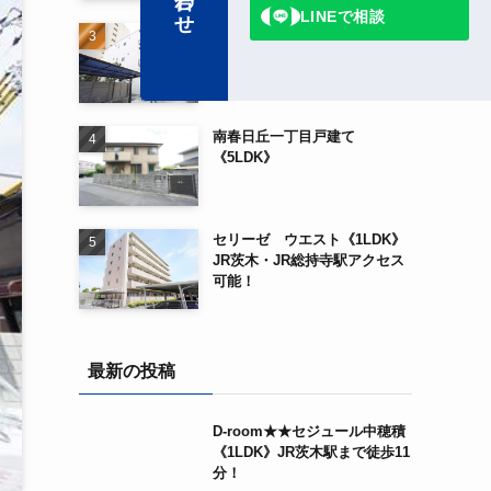
LINEで相談
Ｄａｉｗａ Ｃｉｔｙ Ｉｂａ
ｒａｋｉ《2LDK》阪急茨木市
駅から徒歩3分！！
南春日丘一丁目戸建て
《5LDK》
セリーゼ ウエスト《1LDK》
JR茨木・JR総持寺駅アクセス
可能！
最新の投稿
D-room★★セジュール中穂積
《1LDK》JR茨木駅まで徒歩11
分！