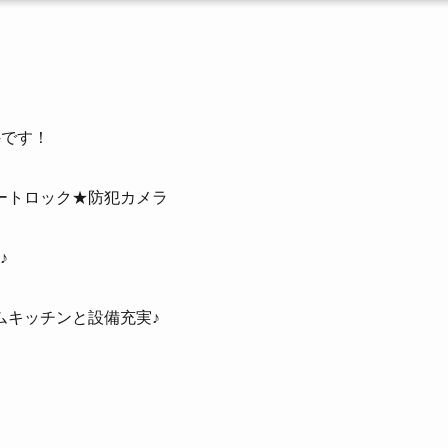
件です！
ートロック★防犯カメラ
♪
ムキッチンと設備充実♪