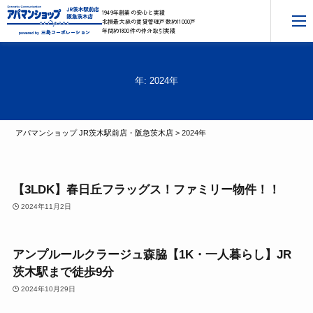
1949年創業の安心と実績
北摂最大級の賃貸管理戸数約11000戸
年間約1800件の仲介取引実績
三島コーポレーション
powered by
年:
2024年
アパマンショップ JR茨木駅前店・阪急茨木店
>
2024年
3LDK
【3LDK】春日丘フラッグス！ファミリー物件！！
2024年11月2日
一人暮らし向け
アンプルールクラージュ森脇【1K・一人暮らし】JR
茨木駅まで徒歩9分
2024年10月29日