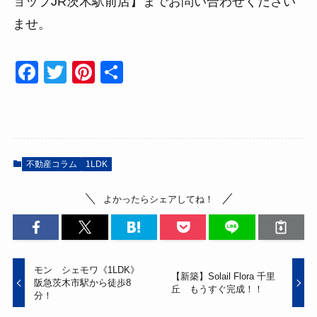
ョップJR茨木駅前店】までお問い合わせください
ませ。
F
T
Pi
共
a
wi
nt
有
c
tt
er
e
er
e
b
st
不動産コラム
1LDK
o
よかったらシェアしてね！
o
k
モン シェモワ《1LDK》
【新築】Solail Flora 千里
阪急茨木市駅から徒歩8
丘 もうすぐ完成！！
分！