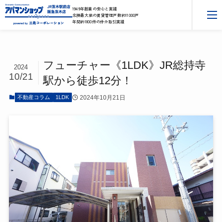
1949年創業の安心と実績
北摂最大級の賃貸管理戸数約11000戸
年間約1800件の仲介取引実績
三島コーポレーション
powered by
フューチャー《1LDK》JR総持寺
2024
10/21
駅から徒歩12分！
2024年10月21日
不動産コラム
1LDK