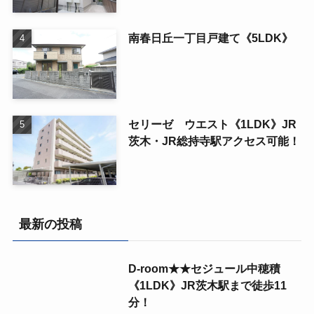
南春日丘一丁目戸建て《5LDK》
セリーゼ ウエスト《1LDK》JR
茨木・JR総持寺駅アクセス可能！
最新の投稿
D-room★★セジュール中穂積
《1LDK》JR茨木駅まで徒歩11
分！