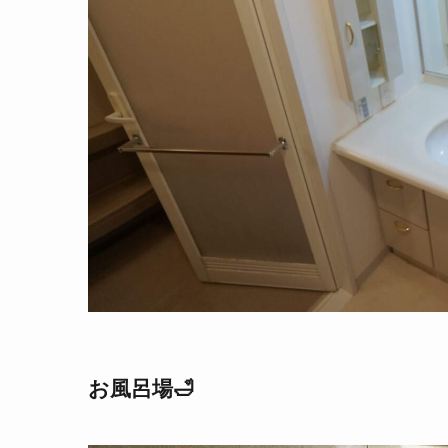
お風呂場🛁