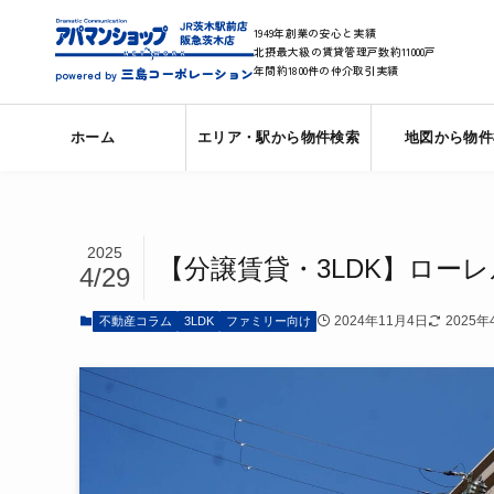
1949年創業の安心と実績
北摂最大級の賃貸管理戸数約11000戸
年間約1800件の仲介取引実績
三島コーポレーション
powered by
ホーム
エリア・駅から物件検索
地図から物件
2025
【分譲賃貸・3LDK】ロー
4/29
2024年11月4日
2025年
不動産コラム
3LDK
ファミリー向け