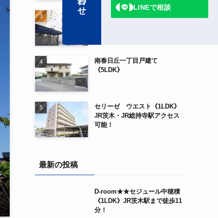
LINEで相談
Ｄａｉｗａ Ｃｉｔｙ Ｉｂａ
ｒａｋｉ《2LDK》阪急茨木市
駅から徒歩3分！！
南春日丘一丁目戸建て
《5LDK》
セリーゼ ウエスト《1LDK》
JR茨木・JR総持寺駅アクセス
可能！
最新の投稿
D-room★★セジュール中穂積
《1LDK》JR茨木駅まで徒歩11
分！