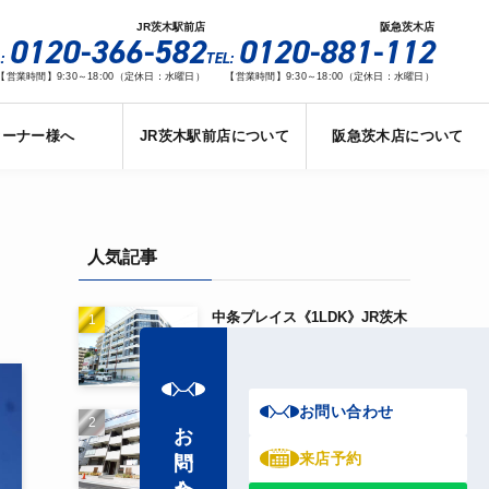
JR茨木駅前店
阪急茨木店
0120-366-582
0120-881-112
:
TEL:
【営業時間】9:30～18:00（定休日：水曜日）
【営業時間】9:30～18:00（定休日：水曜日）
オーナー様へ
JR茨木駅前店について
阪急茨木店について
人気記事
中条プレイス《1LDK》JR茨木
駅から徒歩3分！！
お問い合わせ
D-room茨木《2LDK》阪急茨
お問い合わせ
木市駅から徒歩5分！！
来店予約