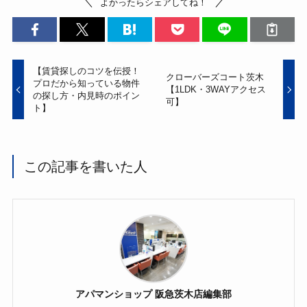
よかったらシェアしてね！
o
k
【賃貸探しのコツを伝授！
クローバーズコート茨木
プロだから知っている物件
【1LDK・3WAYアクセス
の探し方・内見時のポイン
可】
ト】
この記事を書いた人
アパマンショップ 阪急茨木店編集部