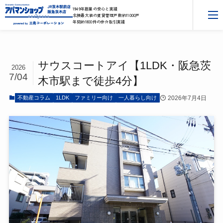
1949年創業の安心と実績
北摂最大級の賃貸管理戸数約11000戸
年間約1800件の仲介取引実績
三島コーポレーション
powered by
サウスコートアイ【1LDK・阪急茨
2026
7/04
木市駅まで徒歩4分】
2026年7月4日
不動産コラム
1LDK
ファミリー向け
一人暮らし向け