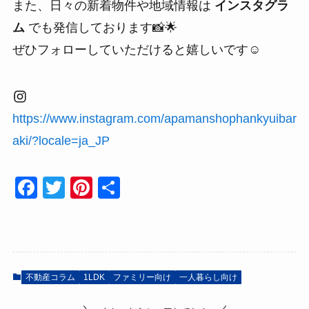
また、日々の新着物件や地域情報は
インスタグラ
ム
でも発信しております📸🌟
ぜひフォローしていただけると嬉しいです☺
https://www.instagram.com/apamanshophankyuibar
aki/?locale=ja_JP
F
T
Pi
共
a
wi
nt
有
c
tt
er
e
er
e
b
st
不動産コラム
1LDK
ファミリー向け
一人暮らし向け
o