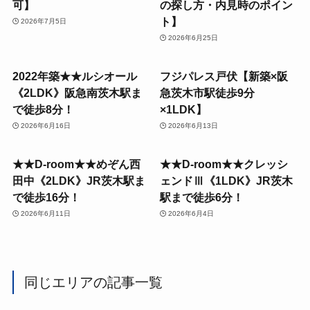
可】
の探し方・内見時のポイン
ト】
2026年7月5日
2026年6月25日
2022年築★★ルシオール
フジパレス戸伏【新築×阪
《2LDK》阪急南茨木駅ま
急茨木市駅徒歩9分
で徒歩8分！
×1LDK】
2026年6月16日
2026年6月13日
★★D-room★★めぞん西
★★D-room★★クレッシ
田中《2LDK》JR茨木駅ま
ェンドⅢ《1LDK》JR茨木
で徒歩16分！
駅まで徒歩6分！
2026年6月11日
2026年6月4日
同じエリアの記事一覧