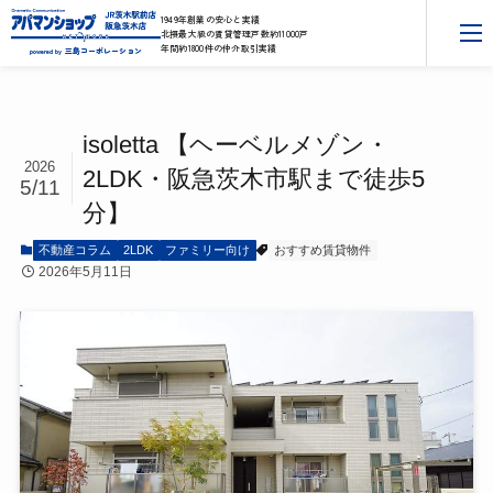
1949年創業の安心と実績
北摂最大級の賃貸管理戸数約11000戸
年間約1800件の仲介取引実績
三島コーポレーション
powered by
isoletta 【ヘーベルメゾン・
2026
2LDK・阪急茨木市駅まで徒歩5
5/11
分】
不動産コラム
2LDK
ファミリー向け
おすすめ賃貸物件
2026年5月11日