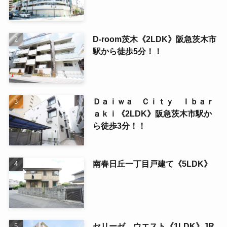
D-room茨木《2LDK》阪急茨木市
駅から徒歩5分！！
Ｄａｉｗａ Ｃｉｔｙ Ｉｂａｒ
ａｋｉ《2LDK》阪急茨木市駅か
ら徒歩3分！！
南春日丘一丁目戸建て《5LDK》
セリーゼ ウエスト《1LDK》JR