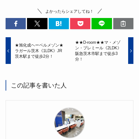
o
よかったらシェアしてね！
o
k
★★D-room★★マ・メゾ
★旭化成ヘーベルメゾン★
ン・プレミール《2LDK》
ラガール茨木《1LDK》JR
阪急茨木市駅まで徒歩3
茨木駅まで徒歩2分！
分！
この記事を書いた人