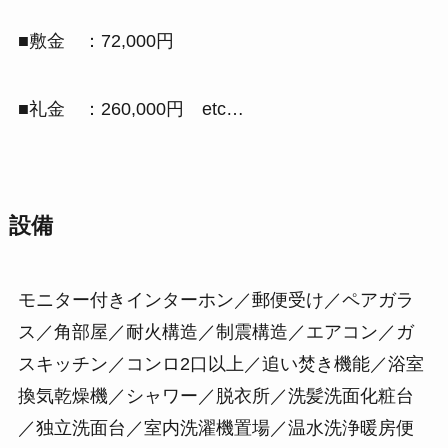
■敷金 ：72,000円
■礼金 ：260,000円 etc…
設備
モニター付きインターホン／郵便受け／ペアガラ
ス／角部屋／耐火構造／制震構造／エアコン／ガ
スキッチン／コンロ2口以上／追い焚き機能／浴室
換気乾燥機／シャワー／脱衣所／洗髪洗面化粧台
／独立洗面台／室内洗濯機置場／温水洗浄暖房便