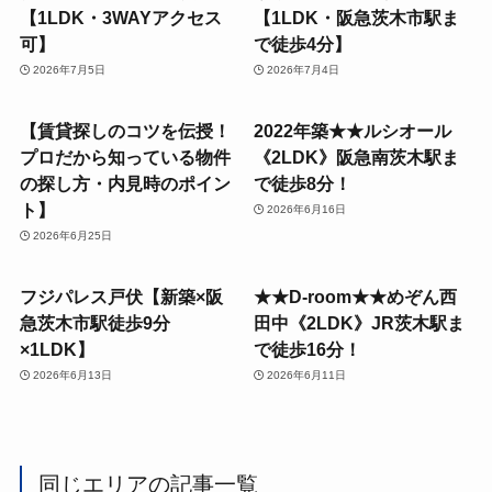
【1LDK・3WAYアクセス
【1LDK・阪急茨木市駅ま
可】
で徒歩4分】
2026年7月5日
2026年7月4日
【賃貸探しのコツを伝授！
2022年築★★ルシオール
プロだから知っている物件
《2LDK》阪急南茨木駅ま
の探し方・内見時のポイン
で徒歩8分！
ト】
2026年6月16日
2026年6月25日
フジパレス戸伏【新築×阪
★★D-room★★めぞん西
急茨木市駅徒歩9分
田中《2LDK》JR茨木駅ま
×1LDK】
で徒歩16分！
2026年6月13日
2026年6月11日
同じエリアの記事一覧