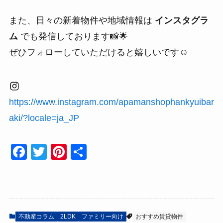
また、日々の新着物件や地域情報は
インスタグラ
ム
でも発信しております📸🌟
ぜひフォローしていただけると嬉しいです☺
https://www.instagram.com/apamanshophankyuibar
aki/?locale=ja_JP
F
T
Pi
共
a
wi
nt
有
c
tt
er
e
er
e
b
st
不動産コラム
2LDK
ファミリー向け
おすすめ賃貸物件