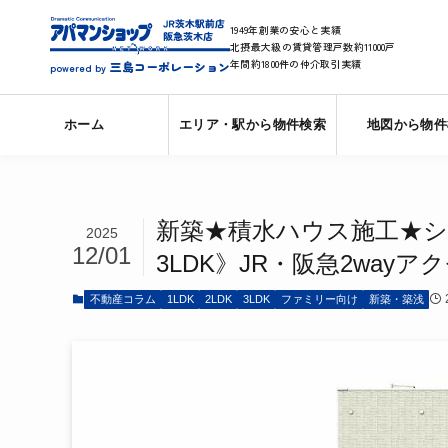
1949年創業の安心と実績
北摂最大級の賃貸管理戸数約11000戸
年間約1800件の仲介取引実績
三島コーポレーション
powered by
ホーム
エリア・駅から物件検索
地図から物件
新築★積水ハウス施工★シ
2025
12/01
3LDK》JR・阪急2way
不動産コラム
1LDK
2LDK
3LDK
ファミリー向け
新築・築浅