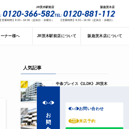
JR茨木駅前店
阪急茨木店
0120-366-582
0120-881-112
:
TEL:
【営業時間】9:30～18:00（定休日：水曜日）
【営業時間】9:30～18:00（定休日：水曜日）
オーナー様へ
JR茨木駅前店について
阪急茨木店について
人気記事
中条プレイス《1LDK》JR茨木
駅から徒歩3分！！
お問い合わせ
D-room茨木《2LDK》阪急茨
お問い合わせ
木市駅から徒歩5分！！
来店予約