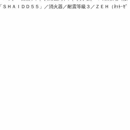
ＳＨＡＩＤＤ５５」／消火器／耐震等級３／ＺＥＨ（ﾈｯﾄ･ｾﾞ