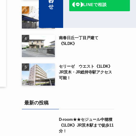
LINEで相談
Ｄａｉｗａ Ｃｉｔｙ Ｉｂａ
ｒａｋｉ《2LDK》阪急茨木市
駅から徒歩3分！！
南春日丘一丁目戸建て
《5LDK》
セリーゼ ウエスト《1LDK》
JR茨木・JR総持寺駅アクセス
可能！
最新の投稿
D-room★★セジュール中穂積
《1LDK》JR茨木駅まで徒歩11
分！