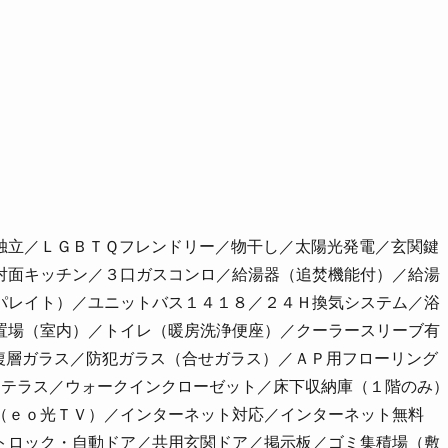
独立／ＬＧＢＴＱフレンドリー／物干し／太陽光発電／玄関鍵
対面キッチン／３口ガスコンロ／給湯器（追焚機能付）／給湯
パレイト）／ユニットバス１４１８／２４Ｈ換気システム／浴
置場（室内）／トイレ（暖房洗浄便座）／クーラースリーブ有
E複層ガラス／防犯ガラス（合せガラス）／ＡＰ用フローリング
／テラス／ウォークインクローゼット／床下収納庫（１階のみ
（ｅｏ光ＴＶ）／インターネット対応／インターネット無料
トロック・自動ドア／共用玄関ドア／掲示板／ゴミ集積場（敷