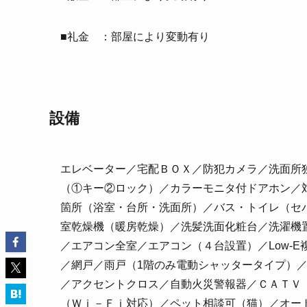
■礼金 ：部屋により変動有り
設備
エレベーター／宅配ＢＯＸ／防犯カメラ／洗面所
（①キー②ロック）／カラーモニタ付ドアホン／
箇所（浴室・台所・洗面所）／バス・トイレ（セ
室乾燥機（暖房乾燥）／洗髪洗面化粧台／洗濯機
／エアコン全室／エアコン（４台設置）／Low-
／網戸／雨戸（1階のみ電動シャッタータイプ）
／アクセントクロス／自動火災警報器／ＣＡＴＶ
（Ｗｉ－Ｆｉ対応）／ペット相談可（猫）／オー