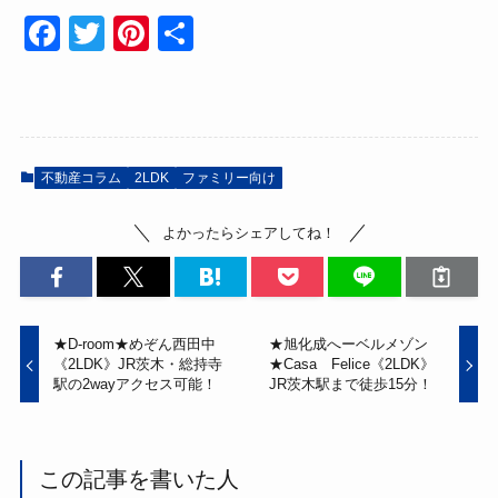
F
T
Pi
共
a
wi
nt
有
c
tt
er
e
er
e
b
st
不動産コラム
2LDK
ファミリー向け
o
よかったらシェアしてね！
o
k
★D-room★めぞん西田中
★旭化成へーベルメゾン
《2LDK》JR茨木・総持寺
★Casa Felice《2LDK》
駅の2wayアクセス可能！
JR茨木駅まで徒歩15分！
この記事を書いた人