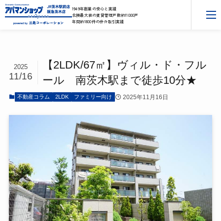
1949年創業の安心と実績
北摂最大級の賃貸管理戸数約11000戸
年間約1800件の仲介取引実績
三島コーポレーション
powered by
【2LDK/67㎡】ヴィル・ド・フル
2025
11/16
ール 南茨木駅まで徒歩10分★
2025年11月16日
不動産コラム
2LDK
ファミリー向け