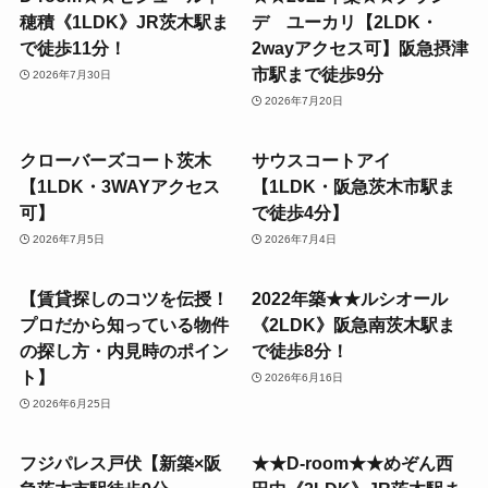
穂積《1LDK》JR茨木駅ま
デ ユーカリ【2LDK・
で徒歩11分！
2wayアクセス可】阪急摂津
市駅まで徒歩9分
2026年7月30日
2026年7月20日
クローバーズコート茨木
サウスコートアイ
【1LDK・3WAYアクセス
【1LDK・阪急茨木市駅ま
可】
で徒歩4分】
2026年7月5日
2026年7月4日
【賃貸探しのコツを伝授！
2022年築★★ルシオール
プロだから知っている物件
《2LDK》阪急南茨木駅ま
の探し方・内見時のポイン
で徒歩8分！
ト】
2026年6月16日
2026年6月25日
フジパレス戸伏【新築×阪
★★D-room★★めぞん西