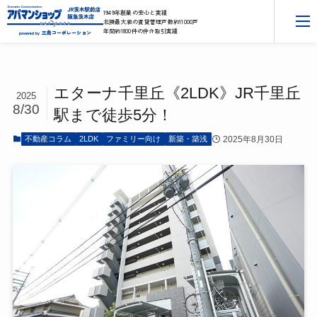
1949年創業の安心と実績
北摂最大級の賃貸管理戸数約11000戸
年間約1800件の仲介取引実績
三島コーポレーション
powered by
エターナ千里丘《2LDK》JR千里丘
2025
8/30
駅まで徒歩5分！
2025年8月30日
不動産コラム
2LDK
ファミリー向け
新築・築浅