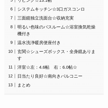
リビング☆13.1帖
システムキッチン☆3口ガスコンロ
三面鏡独立洗面台☆収納充実
明るい色味のバスルーム☆浴室換気乾燥
機付き
温水洗浄暖房便座付き
玄関☆シューズボックス・全身鏡ありま
す
洋室☆左：4.6帖 右：6.0帖☆
日当たり良好☆南向きバルコニー
まとめ