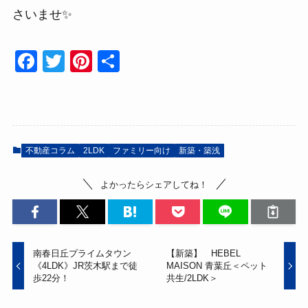
さいませ✨
F
T
Pi
共
a
wi
nt
有
c
tt
er
e
er
e
b
st
不動産コラム
2LDK
ファミリー向け
新築・築浅
o
よかったらシェアしてね！
o
k
南春日丘プライムタウン
【新築】 HEBEL
《4LDK》JR茨木駅まで徒
MAISON 青葉丘＜ペット
歩22分！
共生/2LDK＞