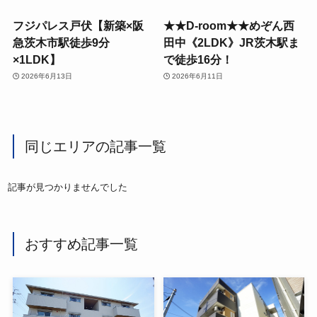
フジパレス戸伏【新築×阪
★★D-room★★めぞん西
急茨木市駅徒歩9分
田中《2LDK》JR茨木駅ま
×1LDK】
で徒歩16分！
2026年6月13日
2026年6月11日
同じエリアの記事一覧
記事が見つかりませんでした
おすすめ記事一覧