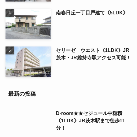
南春日丘一丁目戸建て《5LDK》
セリーゼ ウエスト《1LDK》JR
茨木・JR総持寺駅アクセス可能！
最新の投稿
D-room★★セジュール中穂積
《1LDK》JR茨木駅まで徒歩11
分！