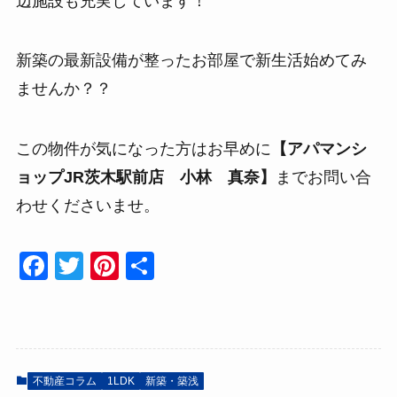
辺施設も充実しています！
新築の最新設備が整ったお部屋で新生活始めてみ
ませんか？？
この物件が気になった方はお早めに
【アパマンシ
ョップJR茨木駅前店 小林 真奈】
までお問い合
わせくださいませ。
F
T
Pi
共
a
wi
nt
有
c
tt
er
e
er
e
b
st
不動産コラム
1LDK
新築・築浅