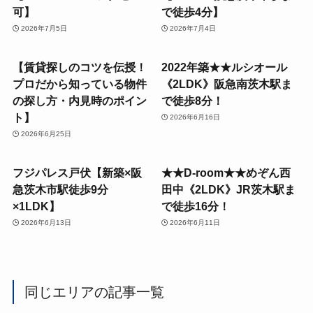
可】
で徒歩4分】
2026年7月5日
2026年7月4日
【賃貸探しのコツを伝授！
2022年築★★ルシオール
プロだから知っている物件
《2LDK》阪急南茨木駅ま
の探し方・内見時のポイン
で徒歩8分！
ト】
2026年6月16日
2026年6月25日
フジパレス戸伏【新築×阪
★★D-room★★めぞん西
急茨木市駅徒歩9分
田中《2LDK》JR茨木駅ま
×1LDK】
で徒歩16分！
2026年6月13日
2026年6月11日
同じエリアの記事一覧