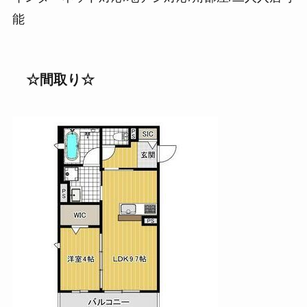
能
☆間取り
☆