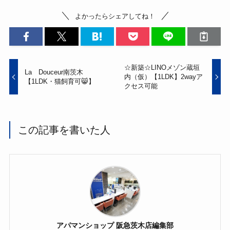
o
よかったらシェアしてね！
o
k
☆新築☆LINOメゾン蔵垣
La Douceur南茨木
内（仮）【1LDK】2wayア
【1LDK・猫飼育可😸】
クセス可能
この記事を書いた人
アパマンショップ 阪急茨木店編集部