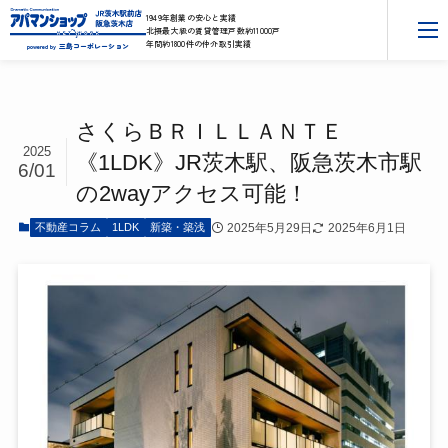
1949年創業の安心と実績
北摂最大級の賃貸管理戸数約11000戸
年間約1800件の仲介取引実績
三島コーポレーション
powered by
さくらＢＲＩＬＬＡＮＴＥ
2025
《1LDK》JR茨木駅、阪急茨木市駅
6/01
の2wayアクセス可能！
2025年5月29日
2025年6月1日
不動産コラム
1LDK
新築・築浅